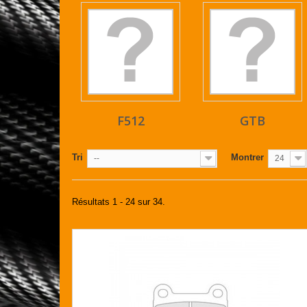
F512
GTB
Tri
Montrer
--
24
Résultats 1 - 24 sur 34.