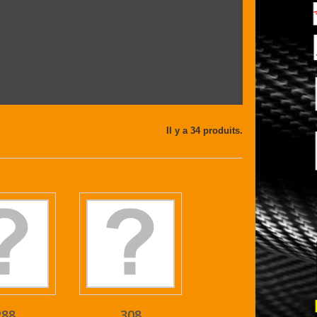
Il y a 34 produits.
288
308