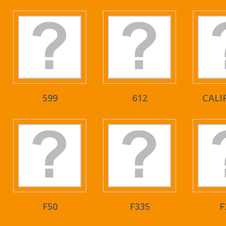
599
612
CALI
F50
F335
F