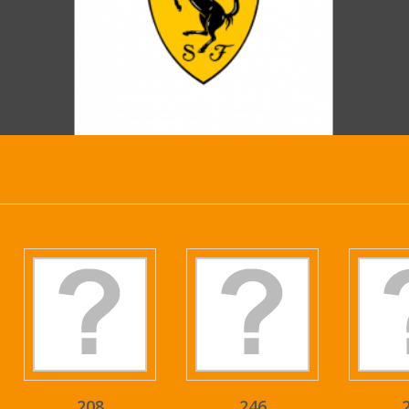
208
246