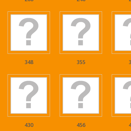
348
355
430
456