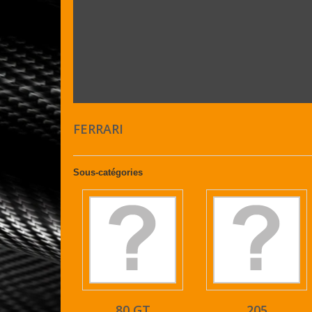
FERRARI
Sous-catégories
80 GT
205