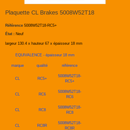
Plaquette CL Brakes 5008W52T18
Référence
5008W52T18-RC5+
État :
Neuf
largeur 130.4 x hauteur 67 x épaisseur 18 mm
EQUIVALENCE - épaisseur 18 mm
marque
qualité
référence
5008W52T18-
CL
RC5+
RC5+
5008W52T18-
CL
RC6
RC6
5008W52T18-
CL
RC8
RC8
5008W52T18-
CL
RC8R
RC8R