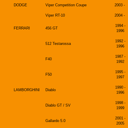
DODGE
Viper Competition Coupe
2003 -
Viper RT-10
2004 -
1994 -
FERRARI
456 GT
1996
1992 -
512 Testarossa
1996
1987 -
F40
1992
1995 -
F50
1997
1990 -
LAMBORGHINI
Diablo
1996
1998 -
Diablo GT / SV
1999
2001 -
Gallardo 5.0
2005