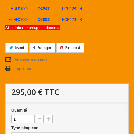
FERRODO
DS2500
FCP1281-H
FERRODO
DS3000
FCR1281-R
Affectation montage ci-dessous
Tweet
Partager
Pinterest
Envoyer à un ami
Imprimer
295,00 €
TTC
Quantité
Type plaquette