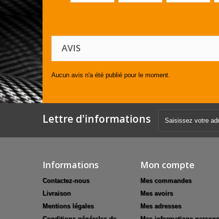
AVIS
Aucun avis n'a été publié pour le moment.
Lettre d'informations
Informations
Mon compte
Contactez-nous
Mes commandes
Livraison
Mes avoirs
Mentions légales
Mes adresses
Conditions générales de
Mes informations personn