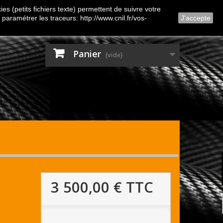
Contactez-nous
Connexion
es (petits fichiers texte) permettent de suivre votre
 paramétrer les traceurs: http://www.cnil.fr/vos-
J'accepte
Panier
(vide)
3 500,00 €
TTC