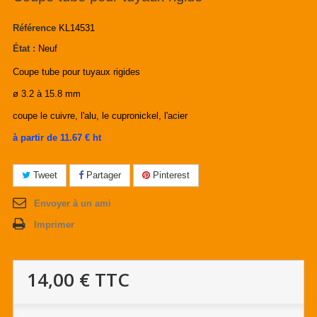
Référence
KL14531
État :
Neuf
Coupe tube pour tuyaux rigides
ø 3.2 à 15.8 mm
coupe le cuivre, l'alu, le cupronickel, l'acier
à partir de 11.67 € ht
Tweet
Partager
Pinterest
Envoyer à un ami
Imprimer
14,00 €
TTC