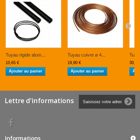
Tuyau rigide alum...
Tuyau cuivre ø 4...
Tuyau
10,65 €
19,90 €
30,85
Ajouter au panier
Ajouter au panier
Ajo
Lettre d'informations
Informations