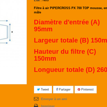
État :
Neuf
Filtre à air PIPERCROSS
PX 700 TOP mousse, en
mâle
Diamètre d'entrée (A)
95mm
Largeur totale (B) 150
Hauteur du filtre (C)
150mm
Longueur totale (D) 2
Tweet
Partager
Pinterest
Envoyer à un ami
Imprimer