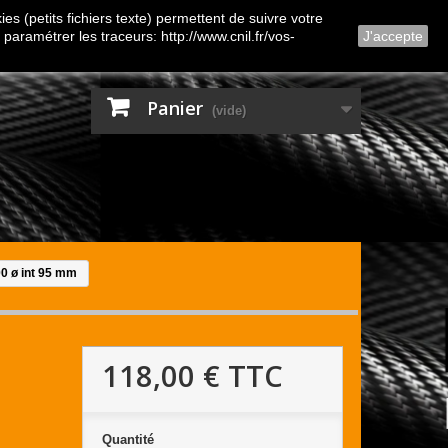
Contactez-nous
Connexion
es (petits fichiers texte) permettent de suivre votre
 paramétrer les traceurs: http://www.cnil.fr/vos-
J'accepte
Panier
(vide)
00 ø int 95 mm
118,00 €
TTC
Quantité