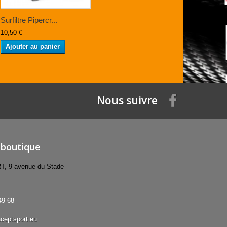
Surfiltre Pipercr...
10,50 €
Ajouter au panier
Nous suivre
 boutique
 9 avenue du Stade
49 68
ceptsport.eu