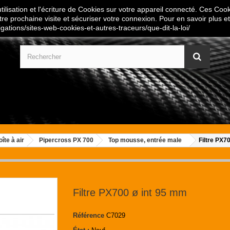
ilisation et l'écriture de Cookies sur votre appareil connecté. Ces Cooki
tre prochaine visite et sécuriser votre connexion. Pour en savoir plus et
igations/sites-web-cookies-et-autres-traceurs/que-dit-la-loi/
oîte à air
Pipercross PX 700
Top mousse, entrée male
Filtre PX7
Filtre PX700 ø int 95 mm
Référence
C7029