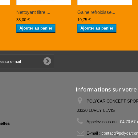
Nettoyant filtre ...
Gaine refroidisse...
33,00 €
19,75 €
Ajouter au panier
Ajouter au panier
Informations sur votre
POLYCAR CONCEPT SPORT,
03320 LURCY LEVIS
Appelez-nous au :
04 70 67 
elles
E-mail :
contact@polycarcon