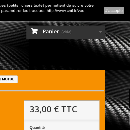
Contactez-nous
Connexion
es (petits fichiers texte) permettent de suivre votre
 paramétrer les traceurs: http://www.cnil.fr/vos-
J'accepte
Panier
(vide)
A1 MOTUL
33,00 €
TTC
Quantité