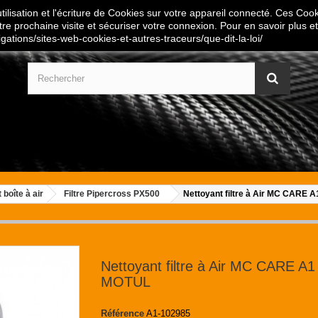
ilisation et l'écriture de Cookies sur votre appareil connecté. Ces Cooki
tre prochaine visite et sécuriser votre connexion. Pour en savoir plus et
igations/sites-web-cookies-et-autres-traceurs/que-dit-la-loi/
t boîte à air
Filtre Pipercross PX500
Nettoyant filtre à Air MC CARE 
Nettoyant filtre à Air MC CARE A1
MOTUL
Référence
A1-102985