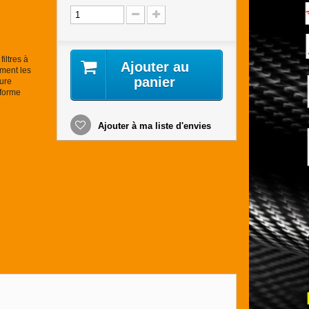
iltres à
Ajouter au
ement les
panier
eure
éforme
Ajouter à ma liste d'envies