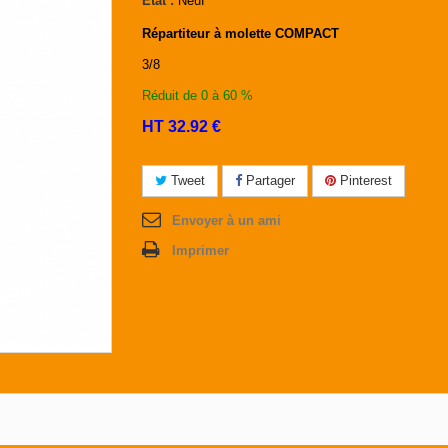
État :
Neuf
Répartiteur à molette COMPACT
3/8
Réduit de 0 à 60 %
HT 32.92 €
Tweet
Partager
Pinterest
Envoyer à un ami
Imprimer