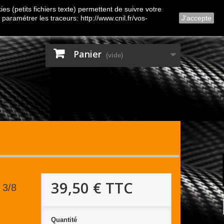
Contactez-nous
Connexion
es (petits fichiers texte) permettent de suivre votre
 paramétrer les traceurs: http://www.cnil.fr/vos-
J'accepte
Panier
(vide)
39,50 €
TTC
 3/8
Quantité