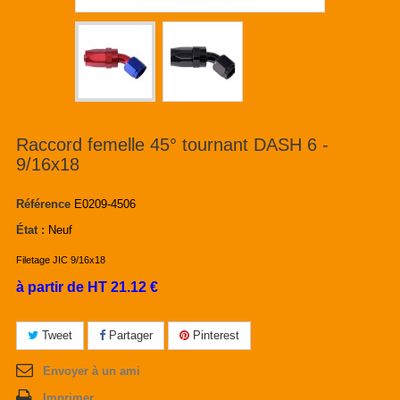
Raccord femelle 45° tournant DASH 6 -
9/16x18
Référence
E0209-4506
État :
Neuf
Filetage JIC 9/16x18
à partir de HT 21.12 €
Tweet
Partager
Pinterest
Envoyer à un ami
Imprimer