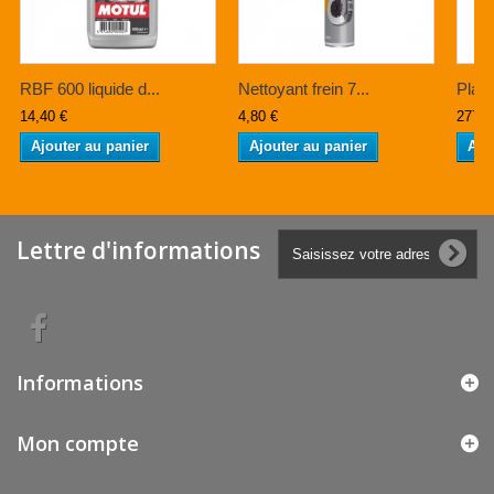
RBF 600 liquide d...
Nettoyant frein 7...
Plaqu
14,40 €
4,80 €
277,1
Ajouter au panier
Ajouter au panier
Ajo
Lettre d'informations
Informations
Mon compte