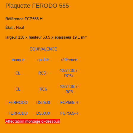
Plaquette FERODO 565
Référence
FCP565-H
État :
Neuf
largeur 130 x hauteur 53.5 x épaisseur 19.1 mm
EQUIVALENCE
marque
qualité
référence
4027T18,7-
CL
RC5+
RC5+
4027T18,7-
CL
RC6
RC6
FERRODO
DS2500
FCP565-H
FERRODO
DS3000
FCP565-R
Affectation montage ci-dessous