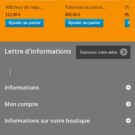
Afficheur de rapp...
Faisceau accessoi...
Dash
112,00 €
450,00 €
95,00
Ajouter au panier
Ajouter au panier
Ajo
Lettre d'informations
Informations
Mon compte
Informations sur votre boutique