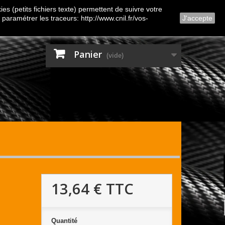
Contactez-nous
Connexion
es (petits fichiers texte) permettent de suivre votre
 paramétrer les traceurs: http://www.cnil.fr/vos-
J'accepte
Panier
(vide)
13,64 €
TTC
Quantité