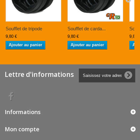
Soufflet de tripode
Soufflet de carda...
Souff
9,80 €
9,80 €
9,80 
Ajouter au panier
Ajouter au panier
Ajo
Lettre d'informations
Informations
Mon compte