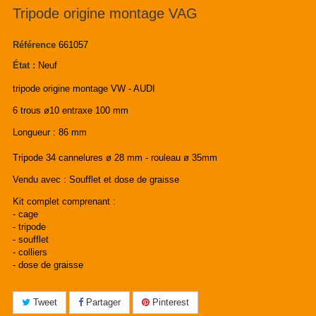
Tripode origine montage VAG
Référence
661057
État :
Neuf
tripode origine montage VW - AUDI
6 trous ø10 entraxe 100 mm
Longueur :
86 mm
Tripode 34 cannelures ø 28 mm - rouleau ø 35mm
Vendu avec : Soufflet et dose de graisse
Kit complet comprenant :
- cage
- tripode
- soufflet
- colliers
- dose de graisse
Tweet
Partager
Pinterest