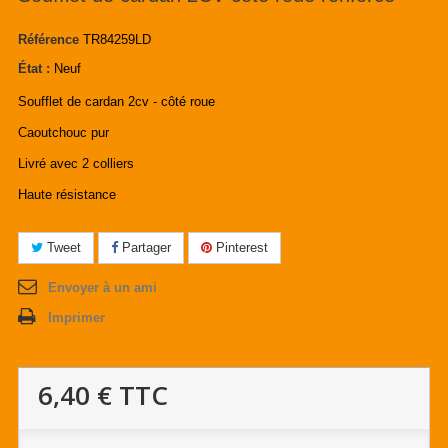
Référence
TR84259LD
État :
Neuf
Soufflet de cardan 2cv - côté roue
Caoutchouc pur
Livré avec 2 colliers
Haute résistance
Tweet
Partager
Pinterest
Envoyer à un ami
Imprimer
6,40 €
TTC