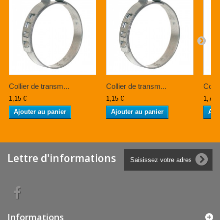
Collier de transm...
Collier de transm...
Colli
1,15 €
1,15 €
1,70 
Ajouter au panier
Ajouter au panier
Ajo
Lettre d'informations
Informations