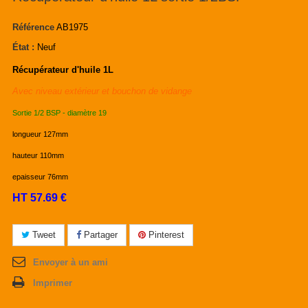
Référence
AB1975
État :
Neuf
Récupérateur d'huile 1L
Avec niveau extérieur et bouchon de vidange
Sortie 1/2 BSP - diamètre 19
longueur 127mm
hauteur 110mm
epaisseur 76mm
HT 57.69 €
Tweet
Partager
Pinterest
Envoyer à un ami
Imprimer