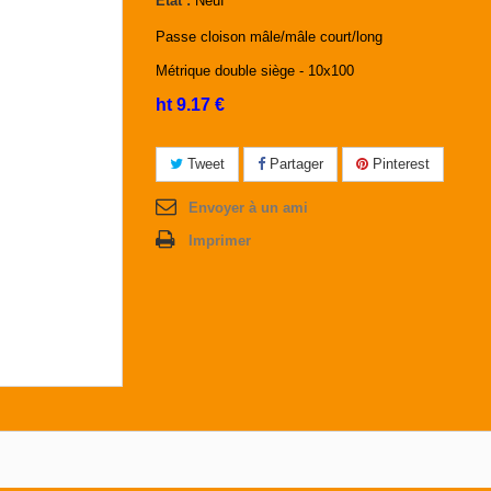
État :
Neuf
Passe cloison mâle/mâle court/long
Métrique double siège - 10x100
ht 9.17 €
Tweet
Partager
Pinterest
Envoyer à un ami
Imprimer