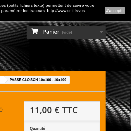
Contactez-nous
Connexion
es (petits fichiers texte) permettent de suivre votre
 paramétrer les traceurs: http://www.cnil.fr/vos-
J'accepte
Panier
(vide)
PASSE CLOISON 10x100 - 10x100
11,00 €
TTC
0
Quantité