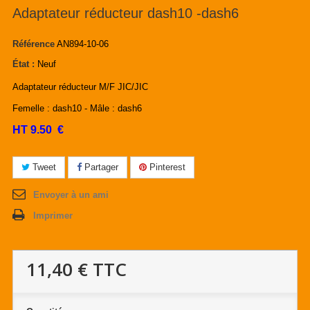
Adaptateur réducteur dash10 -dash6
Référence
AN894-10-06
État :
Neuf
Adaptateur réducteur M/F JIC/JIC
Femelle : dash10 - Mâle : dash6
HT 9.50 €
Tweet
Partager
Pinterest
Envoyer à un ami
Imprimer
11,40 €
TTC