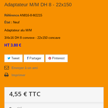
Adaptateur M/M DH 8 - 22x150
Référence
AN816-8-M2215
État :
Neuf
Adaptateur alu M/M
3/4x16 DH 8 convexe - 22x150 concave
HT 3.80 €
Tweet
Partager
Pinterest
Envoyer à un ami
Imprimer
4,55 €
TTC