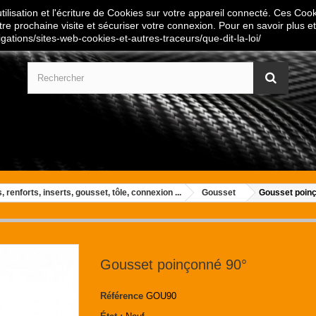
ilisation et l'écriture de Cookies sur votre appareil connecté. Ces Cooki
tre prochaine visite et sécuriser votre connexion. Pour en savoir plus et
igations/sites-web-cookies-et-autres-traceurs/que-dit-la-loi/
 renforts, inserts, gousset, tôle, connexion ...
Gousset
Gousset poin
Gousset poinçonné 90°
Référence
GOU90