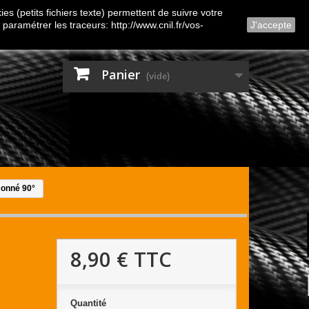
Contactez-nous
Connexion
es (petits fichiers texte) permettent de suivre votre
 paramétrer les traceurs: http://www.cnil.fr/vos-
J'accepte
Panier
(vide)
çonné 90°
8,90 €
TTC
Quantité