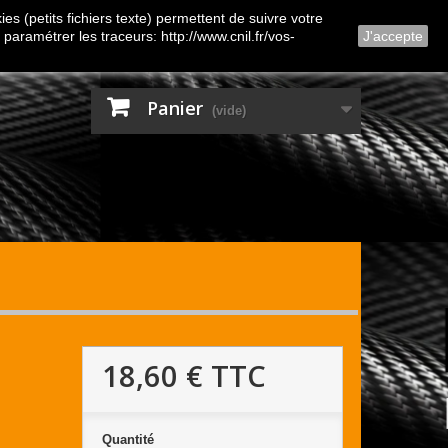
Contactez-nous
Connexion
es (petits fichiers texte) permettent de suivre votre
 paramétrer les traceurs: http://www.cnil.fr/vos-
J'accepte
Panier
(vide)
18,60 €
TTC
Quantité