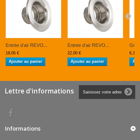
Entrée d'air REVO...
Entrée d'air REVO...
Grill
19,05 €
22,00 €
6,10 
Ajouter au panier
Ajouter au panier
Ajo
Lettre d'informations
Informations