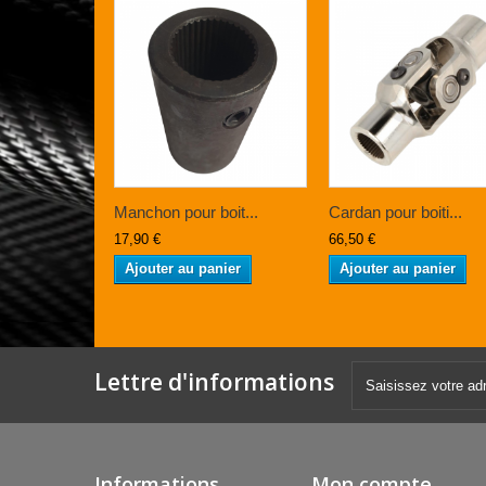
Manchon pour boit...
Cardan pour boiti...
17,90 €
66,50 €
Ajouter au panier
Ajouter au panier
Lettre d'informations
Informations
Mon compte