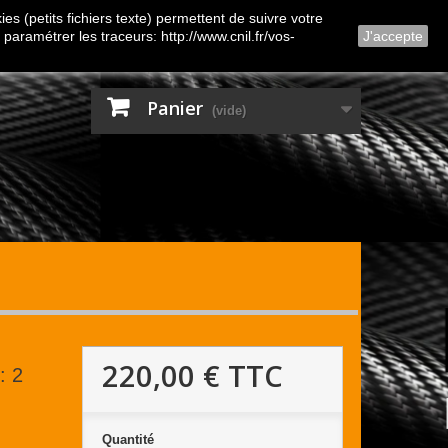
Contactez-nous
Connexion
es (petits fichiers texte) permettent de suivre votre
 paramétrer les traceurs: http://www.cnil.fr/vos-
J'accepte
Panier
(vide)
220,00 €
TTC
: 2
Quantité