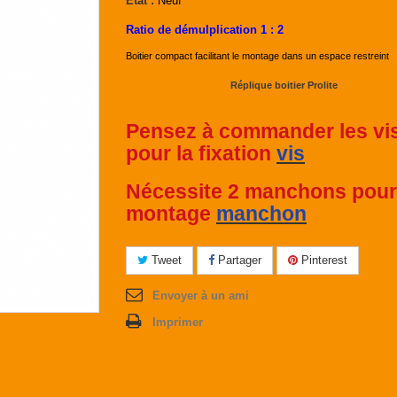
État :
Neuf
Ratio de démulplication 1 : 2
Boitier compact facilitant le montage dans un espace restreint
Réplique boitier Prolite
Pensez à commander les vi
pour la fixation
vis
Nécessite 2 manchons pour
montage
manchon
Tweet
Partager
Pinterest
Envoyer à un ami
Imprimer