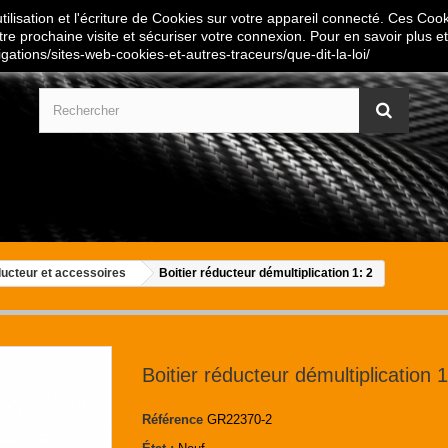
ilisation et l'écriture de Cookies sur votre appareil connecté. Ces Cooki
tre prochaine visite et sécuriser votre connexion. Pour en savoir plus et
igations/sites-web-cookies-et-autres-traceurs/que-dit-la-loi/
ducteur et accessoires
Boitier réducteur démultiplication 1: 2
Boitier réducteur démultiplication 1
Référence
GR22370-2