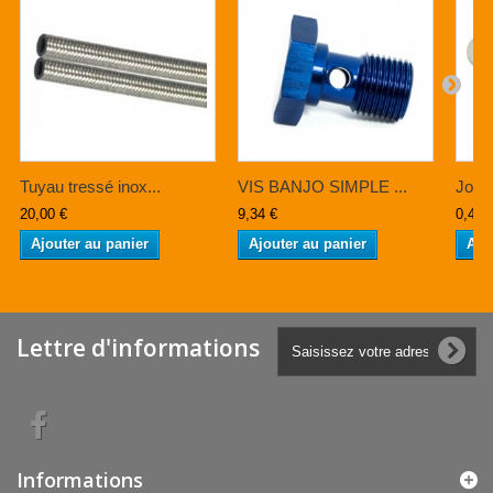
Tuyau tressé inox...
VIS BANJO SIMPLE ...
Join
20,00 €
9,34 €
0,40 
Ajouter au panier
Ajouter au panier
Ajo
Lettre d'informations
Informations