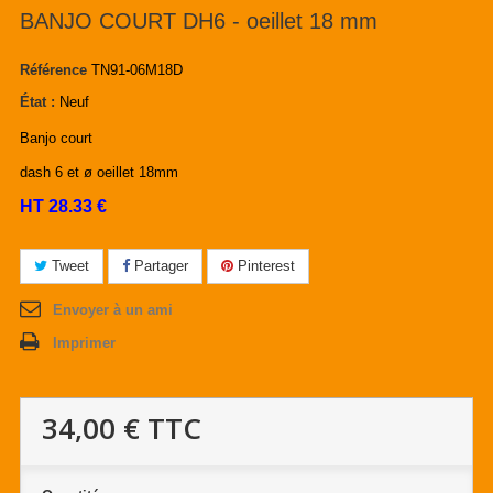
BANJO COURT DH6 - oeillet 18 mm
Référence
TN91-06M18D
État :
Neuf
Banjo court
dash 6 et ø oeillet 18mm
HT 28.33 €
Tweet
Partager
Pinterest
Envoyer à un ami
Imprimer
34,00 €
TTC