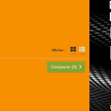
Afficher :
Grille
Liste
Comparer (
0
)