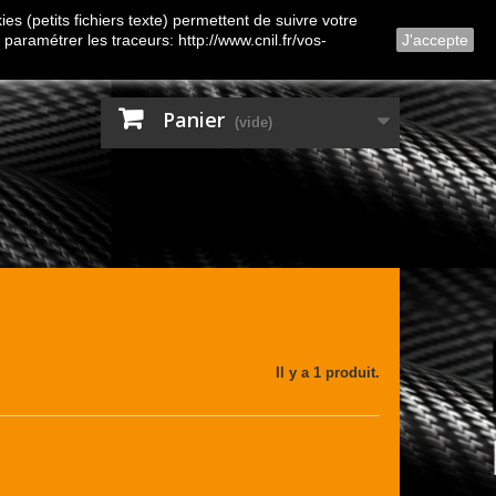
Contactez-nous
Connexion
es (petits fichiers texte) permettent de suivre votre
 paramétrer les traceurs: http://www.cnil.fr/vos-
J'accepte
Panier
(vide)
Il y a 1 produit.