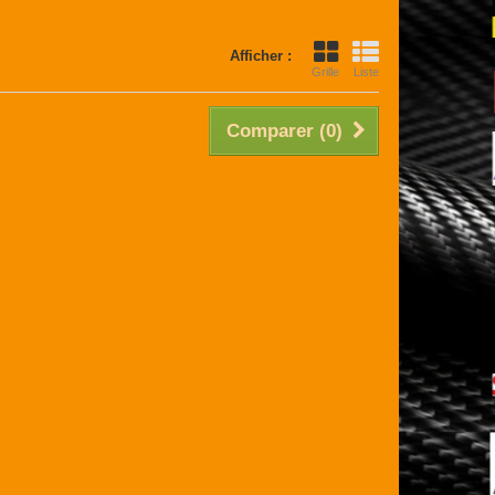
Afficher :
Grille
Liste
Comparer (
0
)