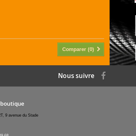
Comparer (
0
)
Nous suivre
 boutique
 9 avenue du Stade
49 68