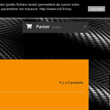
Contactez-nous
Connexion
es (petits fichiers texte) permettent de suivre votre
 paramétrer les traceurs: http://www.cnil.fr/vos-
J'accepte
Panier
(vide)
Il y a 5 produits.