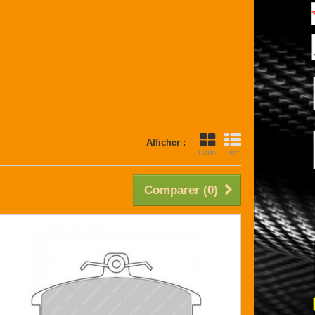
Afficher :
Grille
Liste
Comparer (
0
)