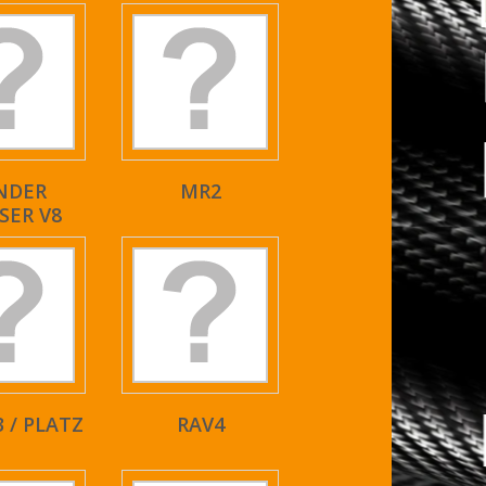
NDER
MR2
SER V8
3 / PLATZ
RAV4